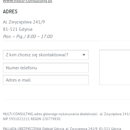
www.multi-consulting.pl
ADRES
Al. Zwycięstwa 241/9
81-521 Gdynia
Pon. – Pią. / 8:00 – 17:00
Z kim chcesz się skontaktować?
MULTI-CONSULTING, adres głównego wykonywania działalności: al. Zwycięstwa 241/
NIP 5931022213, REGON 220779830.
PALLADA UBEZPIECZENIA Oddział Gdynia, al. Zwycięstwa 241/9, 81-521 Gdynia