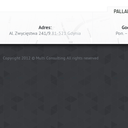
PALLA
Adres:
Go
Al. Zwycięstwa 241/9
81-521 Gdynia
Pon. –
Copyright 2012 © Multi Consulting All rights reserved